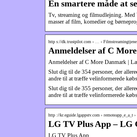
En smartere måde at se
Tv, streaming og filmudlejning. Med 
masser af film, komedier og børnepr
http s://dk.trustpilot.com › … › Filmstreamingtjene
Anmeldelser af C More
Anmeldelser af C More Danmark | Læ
Slut dig til de 354 personer, der all
andre til at træffe velinformerede køb
Slut dig til de 355 personer, der all
andre til at træffe velinformerede køb
http ://kr.eguide.lgappstv.com › remoteapp_e_a_t ›
LG TV Plus App – L
LG TV Plus App