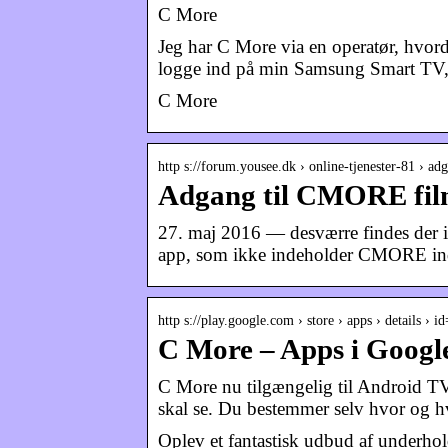
C More
Jeg har C More via en operatør, hvord
logge ind på min Samsung Smart TV,
C More
http s://forum.yousee.dk › online-tjenester-81 › a
Adgang til CMORE fil
27. maj 2016 — desværre findes der 
app, som ikke indeholder CMORE ind
http s://play.google.com › store › apps › details › 
C More – Apps i Googl
C More nu tilgængelig til Android TV
skal se. Du bestemmer selv hvor og h
Oplev et fantastisk udbud af underho