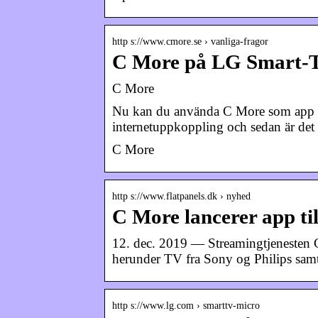
http s://www.cmore.se › vanliga-fragor
C More på LG Smart-
C More
Nu kan du använda C More som app på 
internetuppkoppling och sedan är det
C More
http s://www.flatpanels.dk › nyhed
C More lancerer app t
12. dec. 2019 — Streamingtjenesten 
herunder TV fra Sony og Philips samt
http s://www.lg.com › smarttv-micro