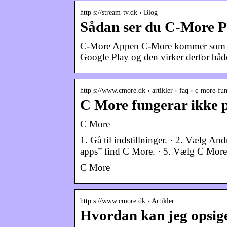
http s://stream-tv.dk › Blog
Sådan ser du C-More Pl
C-More Appen C-More kommer som en
Google Play og den virker derfor bå
http s://www.cmore.dk › artikler › faq › c-more-f
C More fungerar ikke p
C More
1. Gå til indstillninger. · 2. Vælg An
apps” find C More. · 5. Vælg C More. ·
C More
http s://www.cmore.dk › Artikler
Hvordan kan jeg opsig