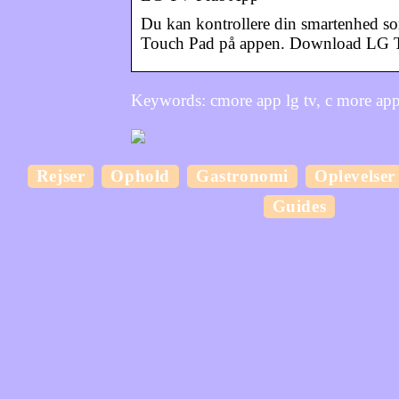
Du kan kontrollere din smartenhed so
Touch Pad på appen. Download LG T
Keywords: cmore app lg tv, c more app t
Rejser
Ophold
Gastronomi
Oplevelser
Guides