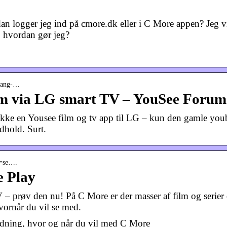
an logger jeg ind på cmore.dk eller i C More appen? Jeg v
 hvordan gør jeg?
dgang-…
m via LG smart TV – YouSee Forum
ikke en Yousee film og tv app til LG – kun den gamle you
hold. Surt.
id=se….
e Play
 – prøv den nu! På C More er der masser af film og serier
vornår du vil se med.
ldning, hvor og når du vil med C More