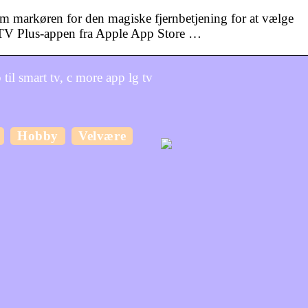
m markøren for den magiske fjernbetjening for at vælge
V Plus-appen fra Apple App Store …
il smart tv, c more app lg tv
Hobby
Velvære