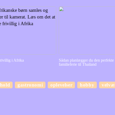
rivillig i Afrika
Sådan planlægger du den perfekte
familieferie til Thailand
hold
gastronomi
oplevelser
hobby
velvæ