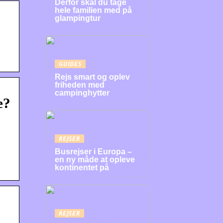
Derfor skal du tage
hele familien med på
glampingtur
GUIDES
Rejs smart og oplev
friheden med
campinghytter
e?
REJSER
Busrejser i Europa –
en ny måde at opleve
kontinentet på
REJSER