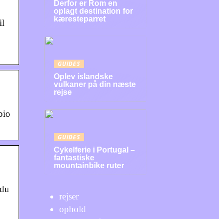
Derfor er Rom en
oplagt destination for
kæresteparret
il
GUIDES
Oplev islandske
vulkaner på din næste
rejse
bio
GUIDES
Cykelferie i Portugal –
fantastiske
mountainbike ruter
 du
rejser
ophold