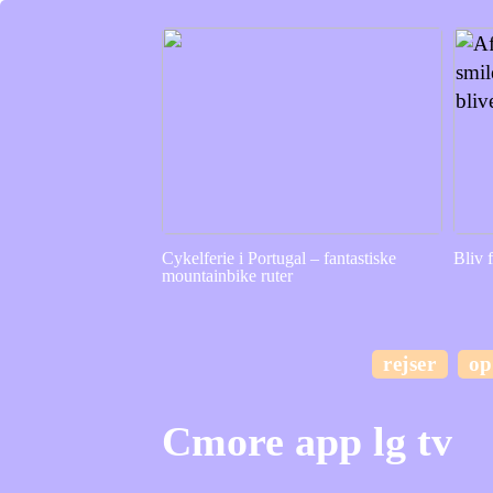
Cykelferie i Portugal – fantastiske
Bliv f
mountainbike ruter
rejser
op
Cmore app lg tv