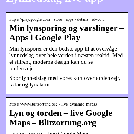
http s://play.google.com › store › apps › details › id=co…
Min lynsporing og varslinger –
Apps i Google Play
Min lynsporer er den bedste app til at overvåge
lynnedslag over hele verden i næsten realtid. Med
et stilrent, moderne design kan du se
tordenvejr, …
Spor lynnedslag med vores kort over tordenvejr,
radar og lynalarm.
http s://www.blitzortung.org › live_dynamic_maps3
Lyn og torden – live Google
Maps – Blitzortung.org
Lyn og torden – live Google Maps