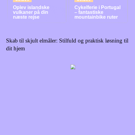
Oplev islandske
Cykelferie i Portugal
vulkaner på din
– fantastiske
næste rejse
mountainbike ruter
Skab til skjult elmåler: Stilfuld og praktisk løsning til
dit hjem