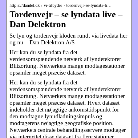
http s://dandel.dk › vi-tilbyder › tordenvejr-se-lyndata-li…
Tordenvejr – se lyndata live –
Dan Delektron
Se lyn og tordenvejr kloden rundt via livedata her
og nu – Dan Delektron A/S
Her kan du se lyndata fra det
verdensomspændende netværk af lyndetektorer
Blitzortung. Netværkets mange modtagestationer
opsamler meget præcise datasæt.
Her kan du se lyndata fra det
verdensomspændende netværk af lyndetektorer
Blitzortung. Netværkets mange modtagestationer
opsamler meget præcise datasæt. Hvert datasæt
indeholder det nøjagtige ankomsttidspunkt for
den modtagne lynudladningsimpuls og
modtagerens nøjagtige geografiske position.
Netværkets centrale behandlingsservere modtager
via internettet disse datasæt fra flere stationer