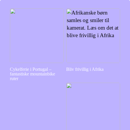
Cykelferie i Portugal –
Bliv frivillig i Afrika
fantastiske mountainbike
ruter