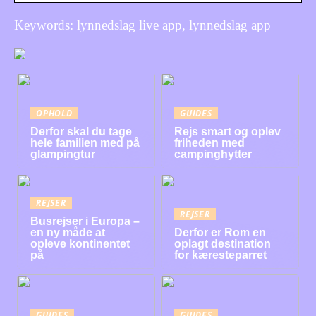
Keywords: lynnedslag live app, lynnedslag app
OPHOLD
GUIDES
Derfor skal du tage
Rejs smart og oplev
hele familien med på
friheden med
glampingtur
campinghytter
REJSER
REJSER
Busrejser i Europa –
en ny måde at
Derfor er Rom en
opleve kontinentet
oplagt destination
på
for kæresteparret
GUIDES
GUIDES