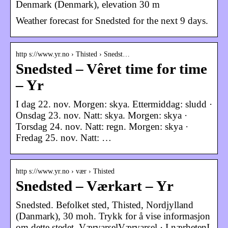
Denmark (Denmark), elevation 30 m
Weather forecast for Snedsted for the next 9 days.
http s://www.yr.no › Thisted › Snedst…
Snedsted – Vêret time for time
– Yr
I dag 22. nov. Morgen: skya. Ettermiddag: sludd ·
Onsdag 23. nov. Natt: skya. Morgen: skya ·
Torsdag 24. nov. Natt: regn. Morgen: skya ·
Fredag 25. nov. Natt: …
http s://www.yr.no › vær › Thisted
Snedsted – Værkart – Yr
Snedsted. Befolket sted, Thisted, Nordjylland
(Danmark), 30 moh. Trykk for å vise informasjon
om dette stedet. VærvarselVærvarsel · I nærhetenI