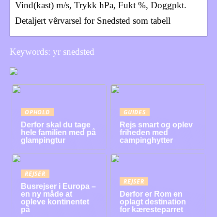
Vind(kast) m/s, Trykk hPa, Fukt %, Doggpkt.
Detaljert vêrvarsel for Snedsted som tabell
Keywords: yr snedsted
OPHOLD
GUIDES
Derfor skal du tage
Rejs smart og oplev
hele familien med på
friheden med
glampingtur
campinghytter
REJSER
REJSER
Busrejser i Europa –
en ny måde at
Derfor er Rom en
opleve kontinentet
oplagt destination
på
for kæresteparret