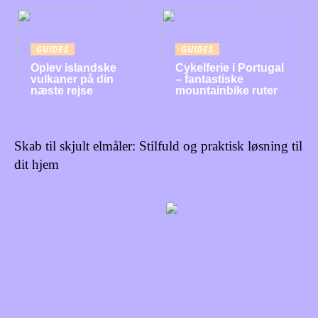
GUIDES
GUIDES
Oplev islandske
Cykelferie i Portugal
vulkaner på din
– fantastiske
næste rejse
mountainbike ruter
Skab til skjult elmåler: Stilfuld og praktisk løsning til
dit hjem