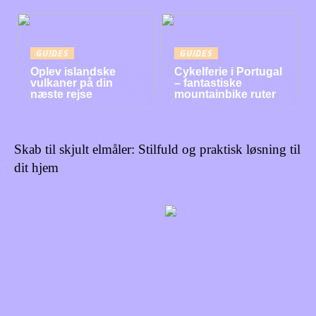
GUIDES
GUIDES
Oplev islandske
Cykelferie i Portugal
vulkaner på din
– fantastiske
næste rejse
mountainbike ruter
Skab til skjult elmåler: Stilfuld og praktisk løsning til
dit hjem