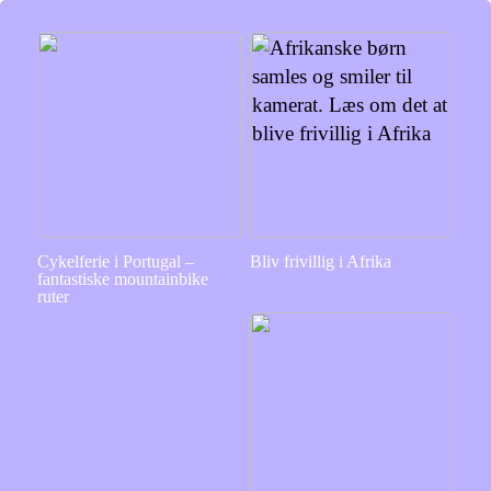
Cykelferie i Portugal –
Bliv frivillig i Afrika
fantastiske mountainbike
ruter