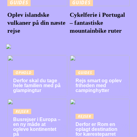
GUIDES
GUIDES
Oplev islandske
Cykelferie i Portugal
vulkaner på din næste
– fantastiske
rejse
mountainbike ruter
OPHOLD
GUIDES
Derfor skal du tage
Rejs smart og oplev
hele familien med på
friheden med
glampingtur
campinghytter
REJSER
REJSER
Busrejser i Europa –
en ny måde at
Derfor er Rom en
opleve kontinentet
oplagt destination
på
for kæresteparret