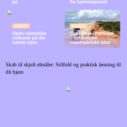
på
for kæresteparret
GUIDES
GUIDES
Oplev islandske
Cykelferie i Portugal
vulkaner på din
– fantastiske
næste rejse
mountainbike ruter
Skab til skjult elmåler: Stilfuld og praktisk løsning til
dit hjem