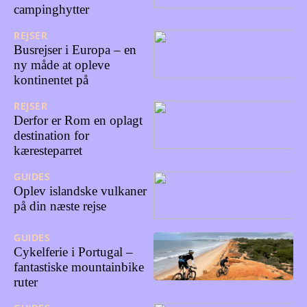
campinghytter
REJSER
31/10/2025
Busrejser i Europa – en
ny måde at opleve
kontinentet på
REJSER
22/08/2025
Derfor er Rom en oplagt
destination for
kæresteparret
GUIDES
28/07/2025
Oplev islandske vulkaner
på din næste rejse
GUIDES
21/05/2025
Cykelferie i Portugal –
fantastiske mountainbike
ruter