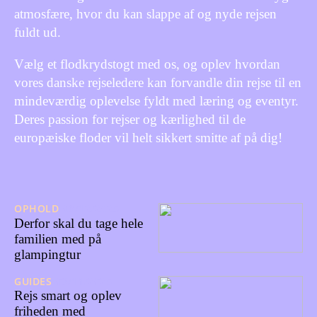
atmosfære, hvor du kan slappe af og nyde rejsen
fuldt ud.
Vælg et flodkrydstogt med os, og oplev hvordan
vores danske rejseledere kan forvandle din rejse til en
mindeværdig oplevelse fyldt med læring og eventyr.
Deres passion for rejser og kærlighed til de
europæiske floder vil helt sikkert smitte af på dig!
OPHOLD
08/12/2025
Derfor skal du tage hele
familien med på
glampingtur
GUIDES
03/11/2025
Rejs smart og oplev
friheden med