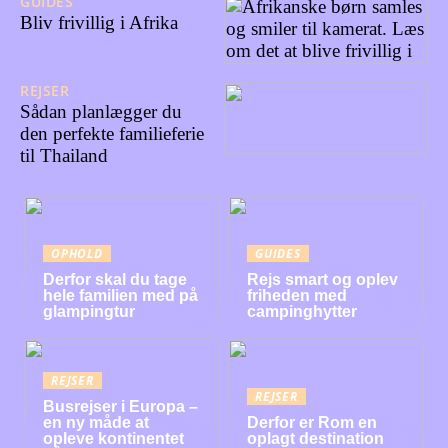
GUIDES
27/08/2024
Bliv frivillig i Afrika
REJSER
27/05/2024
Sådan planlægger du
den perfekte familieferie
til Thailand
OPHOLD
GUIDES
Derfor skal du tage
Rejs smart og oplev
hele familien med på
friheden med
glampingtur
campinghytter
REJSER
REJSER
Busrejser i Europa –
en ny måde at
Derfor er Rom en
opleve kontinentet
oplagt destination