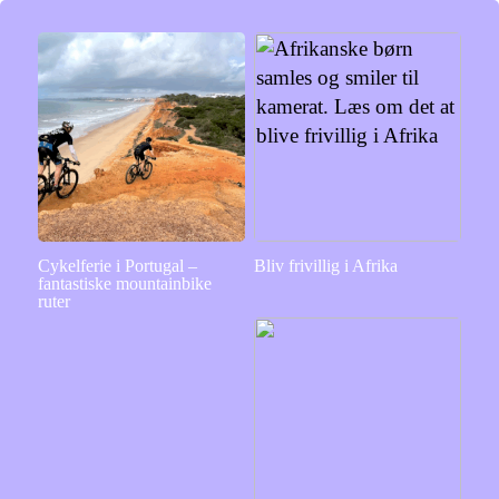
Cykelferie i Portugal –
Bliv frivillig i Afrika
fantastiske mountainbike
ruter